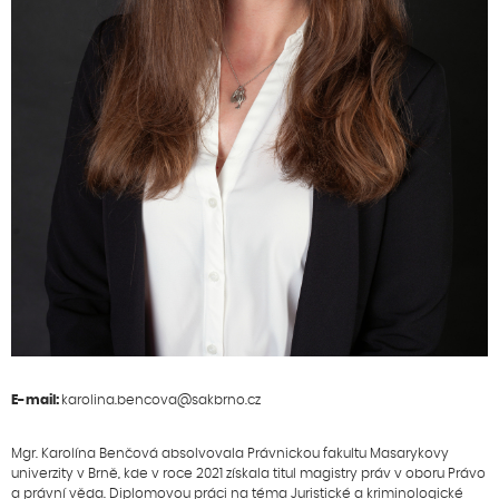
E-mail:
karolina.bencova@sakbrno.cz
Mgr. Karolína Benčová absolvovala Právnickou fakultu Masarykovy
univerzity v Brně, kde v roce 2021 získala titul magistry práv v oboru Právo
a právní věda. Diplomovou práci na téma Juristické a kriminologické