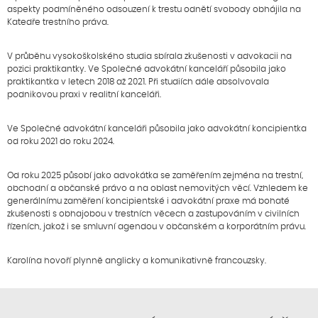
aspekty podmíněného odsouzení k trestu odnětí svobody obhájila na
Katedře trestního práva.
V průběhu vysokoškolského studia sbírala zkušenosti v advokacii na
pozici praktikantky. Ve Společné advokátní kanceláří působila jako
praktikantka v letech 2018 až 2021. Při studiích dále absolvovala
podnikovou praxi v realitní kanceláři.
Ve Společné advokátní kanceláři působila jako advokátní koncipientka
od roku 2021 do roku 2024.
Od roku 2025 působí jako advokátka se zaměřením zejména na trestní,
obchodní a občanské právo a na oblast nemovitých věcí. Vzhledem ke
generálnímu zaměření koncipientské i advokátní praxe má bohaté
zkušenosti s obhajobou v trestních věcech a zastupováním v civilních
řízeních, jakož i se smluvní agendou v občanském a korporátním právu.
Karolína hovoří plynně anglicky a komunikativně francouzsky.