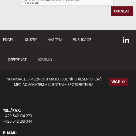
ODESLAT
PROFIL
SLUŽBY
NÁŠ TÝM
PUBLIKACE
REFERENCE
NOVINKY
INFORMACE O MOŽNOSTI MIMOSOUDNÍHO ŘEŠENÍ SPORŮ
VÍCE
MEZI ADVOKÁTEM A KLIENTEM - SPOTŘEBITELEM
TEL. / FAX:
+420 542 134 273
+420 542 218 044
E-MAIL :